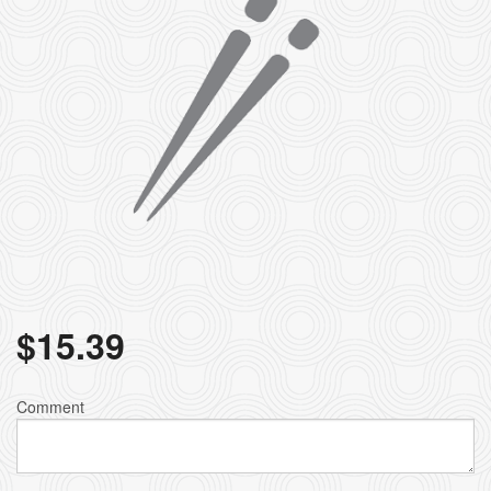
$
15.39
Comment